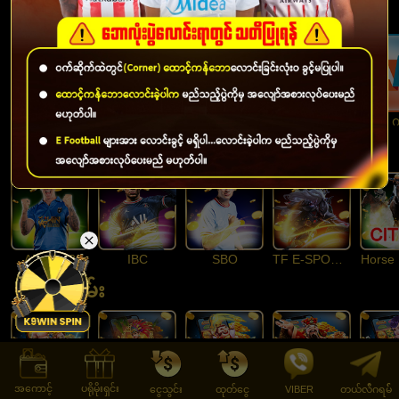
ကာစီနို
PP ကာစီနို
DG99 ကာစီနို
EVO ကာစီနို
Sexy ကာစီနို
AG ကာ
အားကစားများ
AFB1188
IBC
SBO
TF E-SPORTS
Horse 
စလော့ဂိမ်း
အကောင့်
ပရိုမိုးရှင်း
ငွေသွင်း
ထုတ်ငွေ
VIBER
တယ်လီဂရမ််
PPlay
PG စလော့ဂိမ်း
JOKER စလော့ဂိမ်း
CQ9 စလော့ဂိမ်း
Ji