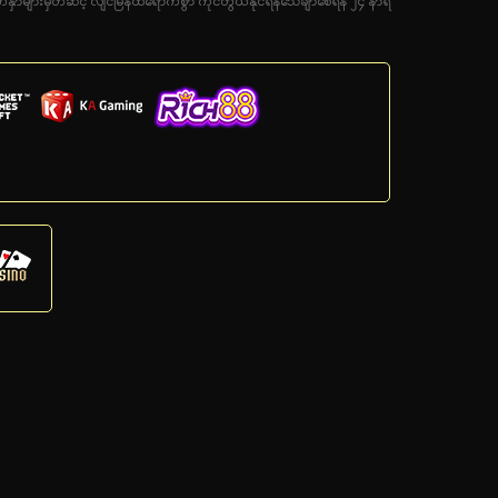
မျက်နှာများမှတဆင့် လျင်မြန်ထိရောက်စွာ ကိုင်တွယ်နိုင်ရန်သေချာစေရန် ၂၄ နာရီ