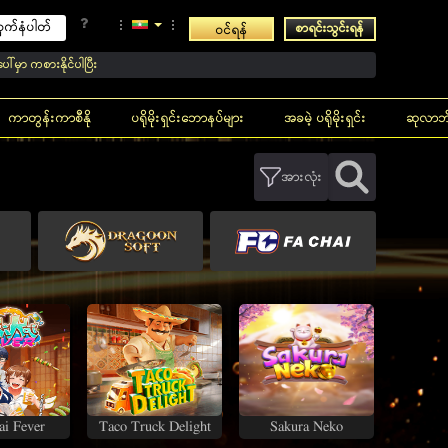
စာရင်းသွင်းရန်
ဝင်ရန်
ုင်ပါပြီး
ကာတွန်းကာစီနို
ပရိုမိုးရှင်းဘောနပ်များ
အခမဲ့ ပရိုမိုးရှင်း
ဆုလာဘ
အားလုံး
All
Hot
New
Favorites
Recently
i Fever
Taco Truck Delight
Sakura Neko