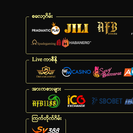
စလော့ဂိမ်း
Live ကာစီနို
အားကစားများ
ကြက်တိုက်ဂိမ်း