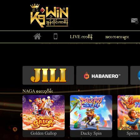
K9Win အွန်လိုင်းကာစီနိုမှ ကြိုဆိုပါတယ် 100% ဘ
LIVE ကာစီနို
အားကစားများ
HOT
အခမဲ့ပွဲ
အခမဲ့ပွဲ
NAGA စလော့ဂိမ်း
Golden Gallop
Ducky Spin
Spirits