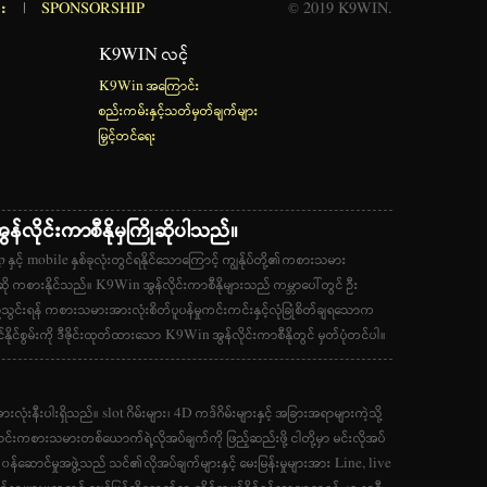
်း
|
SPONSORSHIP
© 2019 K9WIN.
K9WIN လင့်
K9Win အကြောင်း
စည်းကမ်းနှင့်သတ်မှတ်ချက်များ
မြှင့်တင်ရေး
ွန်လိုင်းကာစီနိုမှကြိုဆိုပါသည်။
 နှင့် mobile နှစ်ခုလုံးတွင်ရနိုင်သောကြောင့် ကျွန်ုပ်တို့၏ကစားသမား
ဆို ကစားနိုင်သည်။ K9Win အွန်လိုင်းကာစီနိုများသည် ကမ္ဘာပေါ်တွင် ဦး
်သွင်းရန် ကစားသမားအားလုံးစိတ်ပူပန်မှုကင်းကင်းနှင့်လုံခြုံစိတ်ချရသောက
ုင်စွမ်းကို ဒီဇိုင်းထုတ်ထားသော K9Win အွန်လိုင်းကာစီနိုတွင် မှတ်ပုံတင်ပါ။
ုံးနီးပါးရှိသည်။ slot ဂိမ်းများ၊ 4D ကဒ်ဂိမ်းများနှင့် အခြားအရာများကဲ့သို့
ောင်းကစားသမားတစ်ယောက်ရဲ့လိုအပ်ချက်ကို ဖြည့်ဆည်းဖို့ ငါတို့မှာ မင်းလိုအပ်
်ဆောင်မှုအဖွဲ့သည် သင်၏လိုအပ်ချက်များနှင့် မေးမြန်းမှုများအား Line, live