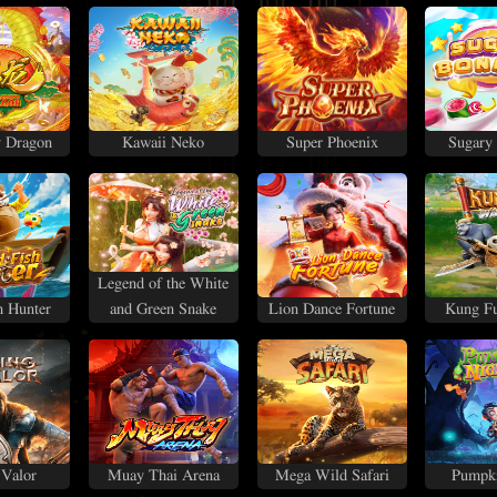
y Dragon
Kawaii Neko
Super Phoenix
Sugary
Legend of the White
h Hunter
and Green Snake
Lion Dance Fortune
Kung Fu
 Valor
Muay Thai Arena
Mega Wild Safari
Pumpki