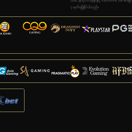
chat, မိုဘိုင်းလ်ဖုန်းနှင့် Facebook fan စာ
၇ ရက်ရရှိနိုင်ပါသည်။