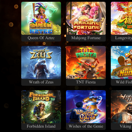
Queen Of Aztec
Mahjong Fortune
Longevit
Wrath of Zeus
TNT Fiesta
Wild Fis
Forbidden Island
Wishes of the Genie
Viking