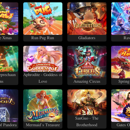
e Xmas
Run Pug Run
Gladiators
Rav
eprechaun
Aphrodite - Goddess of
ns
Love
Amazing Circus
Spring
SanGuo - The
of Pandora
Mermaid`s Treasure
Brotherhood
Gates O