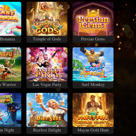
 Bonanza
Temple of Gods
Persian Gems
 Warrior
Las Vegas Party
Surf Monkey
n Night
Bierfest Delight
Mayan Gold Hunt