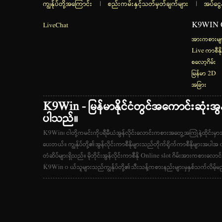
ကျွန်ုပ်တို့အကြောင်း
|
စည်းကမ်းနှင့်သတ်မှတ်ချက်များ
|
အပ်ငွေ
K9WIN
LiveChat
အားကစားမျ
Live ကာစီနို
စလော့ဂိမ်း
မြန်မာ 2D
အခြား
K9Win - မြန်မာနိုင်ငံတွင်အကောင်းဆုံးအွန်လ
ပါသည်။
K9Win၊ ငါတို့ကမင်းကိုပရီမီယံအွန်လိုင်းလောင်းကစားအတွေ့အကြုံနဲ့ထိုင်းမှ
ပေးတယ်။ ကျွန်ုပ်တို့၏အွန်လိုင်းကာစီနိုများသည်တိုက်ရိုက်ကာစီနိုများအပါ
တံဆိပ်များရှိသည်။ မိုဘိုင်းအွန်လိုင်းကာစီနို Online slot ဂိမ်းအားကစားလောင်း
K9Win ၀ ယ်သူများသည်ကျွန်ုပ်တို့၏သီးသန့်ကစားနည်းများမှနှစ်သက်လိမ့်မ