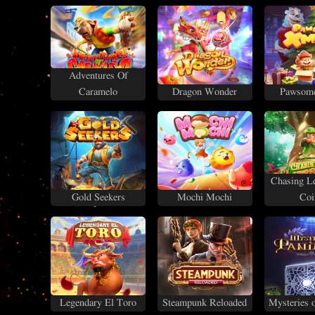
Adventures Of
Caramelo
Dragon Wonder
Pawsom
Chasing L
Gold Seekers
Mochi Mochi
Coi
Legendary El Toro
Steampunk Reloaded
Mysteries 