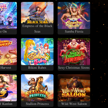
Empress of the Black
e On
Seas
Samba Fiesta
 Harvest
Bikini Babes
Sexy Christmas Sirens
f Kunlun
Stallion Princess
Wild West Saloon