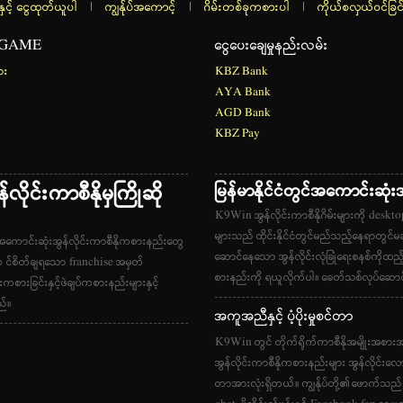
နှင့် ငွေထုတ်ယူပါ
|
ကျွန်ုပ်အကောင့်
|
ဂိမ်းတစ်ခုကစားပါ
|
ကိုယ်စလှယ်ဝင်ခြင
 GAME
ငွေပေးချေမှုနည်းလမ်း
ား
KBZ Bank
AYA Bank
AGD Bank
KBZ Pay
ိုင်းကာစီနိုမှကြိုဆို
မြန်မာနိုင်ငံတွင်အကောင်းဆုံးအ
K9Win အွန်လိုင်းကာစီနိုဂိမ်းများကို desktop
များသည် ထိုင်းနိုင်ငံတွင်မည်သည့်နေရာတွင်မ
ာအကောင်းဆုံးအွန်လိုင်းကာစီနိုကစားနည်းတွေ
ဆောင်နေသော အွန်လိုင်းလုံခြုံရေးစနစ်ကိုထည့
အ ၀ င်စိတ်ချရသော franchise အမှတ်
စားနည်းကို ရယူလိုက်ပါ။ ခေတ်သစ်လုပ်ဆောင်နိ
ကစားခြင်းနှင့်ဖဲချပ်ကစားနည်းများနှင့်
ည်။
အကူအညီနှင့် ပံ့ပိုးမှုစင်တာ
K9Win တွင် တိုက်ရိုက်ကာစီနိုအမျိုးအစားအားလ
အွန်လိုင်းကာစီနိုကစားနည်းများ အွန်လိုင်းလ
တာအားလုံးရှိတယ်။ ကျွန်ုပ်တို့၏ဖောက်သည် ၀န