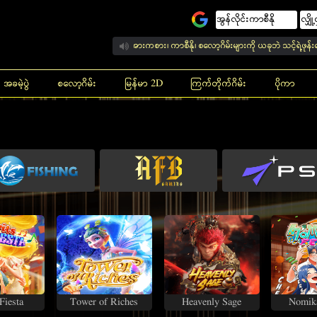
ောနပ်စ် ရယူဖို့အတွက် အားကစား၊ ကာစီနို၊ စလော့ဂိမ်းများကို ယခုဘဲ သင့်ရဲ့ဖုန်းပေါ်မှာ ကစားနိ
အခမဲ့ပွဲ
စလော့ဂိမ်း
မြန်မာ 2D
ကြက်တိုက်ဂိမ်း
ပိုကာ
 Fiesta
Tower of Riches
Heavenly Sage
Nomika