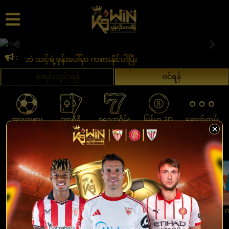
PreviousPrevious
Nex
:
 ယခုဘဲ သင့်ရဲ့ဖုန်းပေါ်မှာ ကစားနိုင်ပါပြီး
စာရင်းသွင်းရန်
ဝင်ရန်
အားကစား
ကာစီနို
စလော့ဂိမ်း
မြန်မာ 2D
နောက်ထပ်
×
များ
ကာစီနို
PP ကာစီနို
DG99 ကာစီနို
EVO ကာစီနို
Sexy ကာစီနို
AG ကာ
အားကစားများ