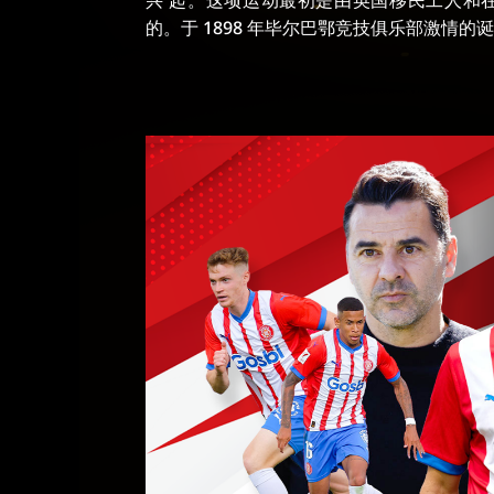
的。于 1898 年毕尔巴鄂竞技俱乐部激情的