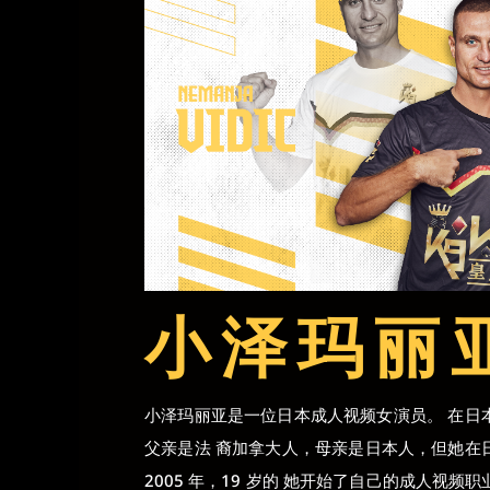
小泽玛丽
小泽玛丽亚是一位日本成人视频女演员。 在日本，
父亲是法 裔加拿大人，母亲是日本人，但她在
2005 年，19 岁的 她开始了自己的成人视