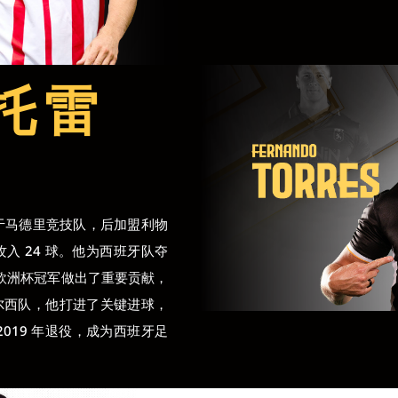
托雷
力于马德里竞技队，后加盟利物
入 24 球。他为西班牙队夺
2 年欧洲杯冠军做出了重要贡献，
切尔西队，他打进了关键进球，
2019 年退役，成为西班牙足