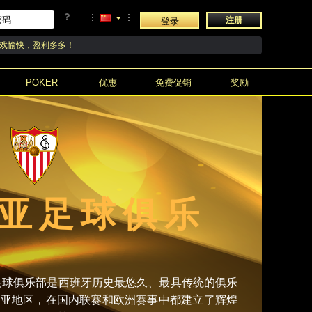
注册
登录
盈利多多！
POKER
优惠
免费促销
奖励
亚足球俱乐
亚足球俱乐部是西班牙历史最悠久、最具传统的俱乐
西亚地区，在国内联赛和欧洲赛事中都建立了辉煌