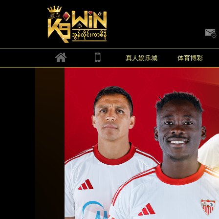
K9WIN 皇耀娱乐 |
真人娱乐城
体育博彩
HOT
免费活动
免费活动