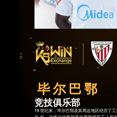
毕尔巴鄂
竞技俱乐部
19 世纪末，毕尔巴鄂及其周边地区经历了
兴 起。这项运动最初是由英国移民工人和