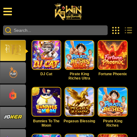
DJ Cat
Pirate King
Fortune Phoenix
Riches Ultra
Bunnies To The
Pegasus Blessing
Pirate King
Moon
Riches