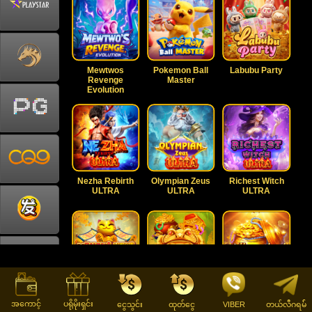
Mewtwos
Pokemon Ball
Labubu Party
Revenge
Master
Evolution
Nezha Rebirth
Olympian Zeus
Richest Witch
ULTRA
ULTRA
ULTRA
Maneki Neko
Lucky Frog Ultra
Wallow In Money
Ultra
Ultra
K9Win တရားဝင်မိတ်ဖက်
အကောင့်
ပရိုမိုးရှင်း
ငွေသွင်း
ထုတ်ငွေ
VIBER
တယ်လီဂရမ််