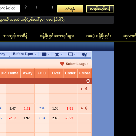
စာရင်းသွင်းရန်
ဝင်ရန်
ဲ သင့်ရဲ့ဖုန်းပေါ်မှာ ကစားနိုင်ပါပြီး
ကာတွန်းကာစီနို
ပရိုမိုးရှင်းဘောနပ်များ
အခမဲ့ ပရိုမိုးရှင်း
ဆုလာဘ