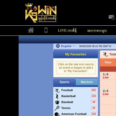
K9Win အွန်လိုင်းက
LIVE ကာစီနို
အားကစားများ
HOT
အခမဲ့ပွဲ
အခမဲ့ပွဲ