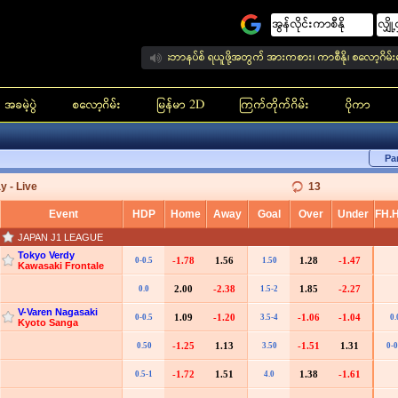
ာစီနိုမှ ကြိုဆိုပါတယ် 100% ဘောနပ်စ် ရယူဖို့အတွက် အားကစား၊ ကာစီနို၊ စလော့ဂိမ်းများကို ယခုဘ
အခမဲ့ပွဲ
စလော့ဂိမ်း
မြန်မာ 2D
ကြက်တိုက်ဂိမ်း
ပိုကာ