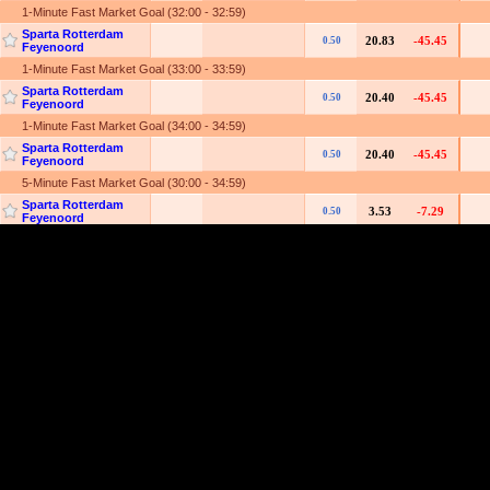
K9Win တရားဝင်မိတ်ဖက်