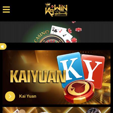
Kai Yuan