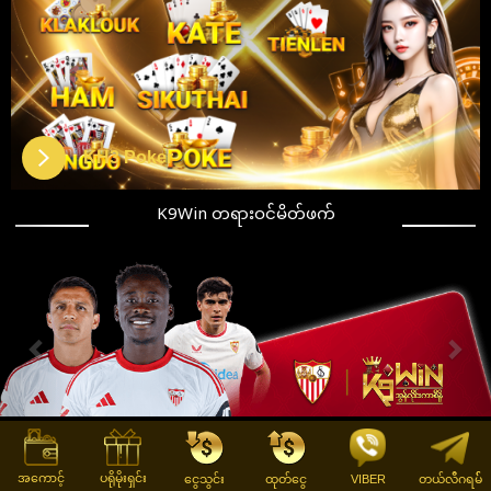
KH3 Poker
K9Win တရားဝင်မိတ်ဖက်
PreviousPrevious
Nex
အကောင့်
ပရိုမိုးရှင်း
ငွေသွင်း
ထုတ်ငွေ
VIBER
တယ်လီဂရမ််