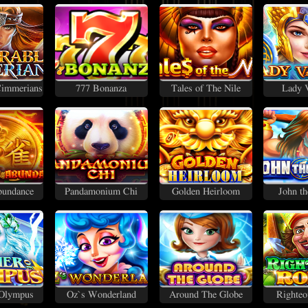
Cimmerians
777 Bonanza
Tales of The Nile
Lady V
bundance
Pandamonium Chi
Golden Heirloom
John th
 Olympus
Oz`s Wonderland
Around The Globe
Righteo