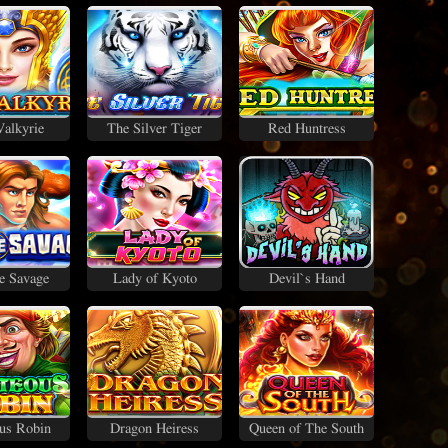
alkyrie
The Silver Tiger
Red Huntress
e Savage
Lady of Kyoto
Devil`s Hand
us Robin
Dragon Heiress
Queen of The South