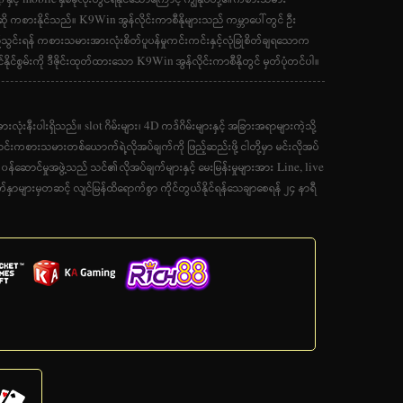
ဆို ကစားနိုင်သည်။ K9Win အွန်လိုင်းကာစီနိုများသည် ကမ္ဘာပေါ်တွင် ဦး
်သွင်းရန် ကစားသမားအားလုံးစိတ်ပူပန်မှုကင်းကင်းနှင့်လုံခြုံစိတ်ချရသောက
ုင်စွမ်းကို ဒီဇိုင်းထုတ်ထားသော K9Win အွန်လိုင်းကာစီနိုတွင် မှတ်ပုံတင်ပါ။
ုံးနီးပါးရှိသည်။ slot ဂိမ်းများ၊ 4D ကဒ်ဂိမ်းများနှင့် အခြားအရာများကဲ့သို့
ောင်းကစားသမားတစ်ယောက်ရဲ့လိုအပ်ချက်ကို ဖြည့်ဆည်းဖို့ ငါတို့မှာ မင်းလိုအပ်
်ဆောင်မှုအဖွဲ့သည် သင်၏လိုအပ်ချက်များနှင့် မေးမြန်းမှုများအား Line, live
မျက်နှာများမှတဆင့် လျင်မြန်ထိရောက်စွာ ကိုင်တွယ်နိုင်ရန်သေချာစေရန် ၂၄ နာရီ