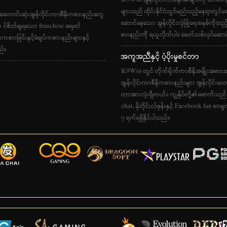
များသည် ထိုင်းနိုင်ငံတွင်မည်သည့်နေရာတွင်မ
ာအကောင်းဆုံးအွန်လိုင်းကာစီနိုကစားနည်းတွေ
ဆောင်နေသော အွန်လိုင်းလုံခြုံရေးစနစ်ကိုထည့
အ ၀ င်စိတ်ချရသော franchise အမှတ်
စားနည်းကို ရယူလိုက်ပါ။ ခေတ်သစ်လုပ်ဆောင်နိ
ကစားခြင်းနှင့်ဖဲချပ်ကစားနည်းများနှင့်
ည်။
အကူအညီနှင့် ပံ့ပိုးမှုစင်တာ
K9Win တွင် တိုက်ရိုက်ကာစီနိုအမျိုးအစားအားလ
အွန်လိုင်းကာစီနိုကစားနည်းများ အွန်လိုင်းလ
တာအားလုံးရှိတယ်။ ကျွန်ုပ်တို့၏ဖောက်သည် ၀န
chat, မိုဘိုင်းလ်ဖုန်းနှင့် Facebook fan စာ
၇ ရက်ရရှိနိုင်ပါသည်။