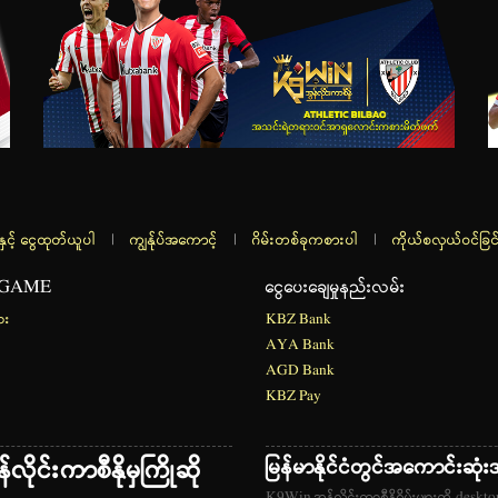
နှင့် ငွေထုတ်ယူပါ
|
ကျွန်ုပ်အကောင့်
|
ဂိမ်းတစ်ခုကစားပါ
|
ကိုယ်စလှယ်ဝင်ခြင
 GAME
ငွေပေးချေမှုနည်းလမ်း
ား
KBZ Bank
AYA Bank
AGD Bank
KBZ Pay
ိုင်းကာစီနိုမှကြိုဆို
မြန်မာနိုင်ငံတွင်အကောင်းဆုံးအ
K9Win အွန်လိုင်းကာစီနိုဂိမ်းများကို desktop