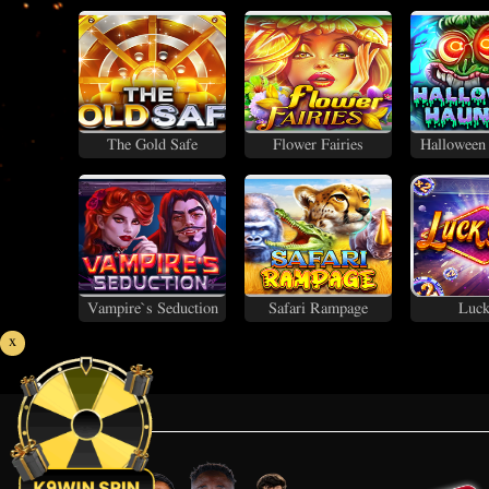
The Gold Safe
Flower Fairies
Halloween
Vampire`s Seduction
Safari Rampage
Luck
x