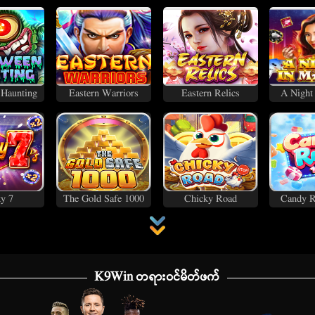
 Haunting
Eastern Warriors
Eastern Relics
A Night
y 7
The Gold Safe 1000
Chicky Road
Candy R
K9Win တရားဝင်မိတ်ဖက်