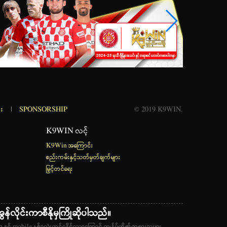
်း
|
SPONSORSHIP
© 2019 K9WIN.
K9WIN လင့်
K9Win အကြောင်း
စည်းကမ်းနှင့်သတ်မှတ်ချက်များ
မြှင့်တင်ရေး
ွန်လိုင်းကာစီနိုမှကြိုဆိုပါသည်။
 နှင့် mobile နှစ်ခုလုံးတွင်ရနိုင်သောကြောင့် ကျွန်ုပ်တို့၏ကစားသမား