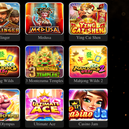
linger
Medusa
Ying Cai Shen
g Wilds
3 Montezuma Temples
Mahjong Wilds 2
 Olympus
Ultimate Ace
Casino Jam