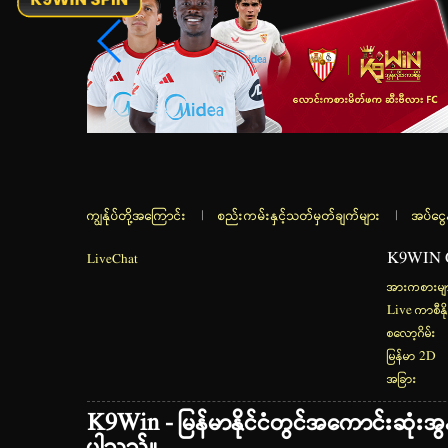
ကျွန်ုပ်တို့အကြောင်း
|
စည်းကမ်းနှင့်သတ်မှတ်ချက်များ
|
အပ်ငွေ
K9WIN
LiveChat
အားကစားမျ
Live ကာစီနို
စလော့ဂိမ်း
မြန်မာ 2D
အခြား
K9Win - မြန်မာနိုင်ငံတွင်အကောင်းဆုံးအွန်လ