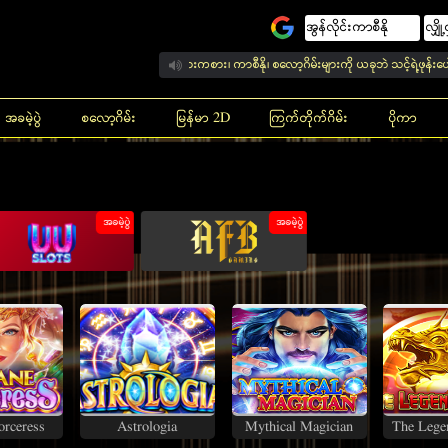
ာနပ်စ် ရယူဖို့အတွက် အားကစား၊ ကာစီနို၊ စလော့ဂိမ်းများကို ယခုဘဲ သင့်ရဲ့ဖုန်းပေါ်မှာ ကစားနို
အခမဲ့ပွဲ
စလော့ဂိမ်း
မြန်မာ 2D
ကြက်တိုက်ဂိမ်း
ပိုကာ
အခမဲ့ပွဲ
အခမဲ့ပွဲ
orceress
Astrologia
Mythical Magician
The Lege