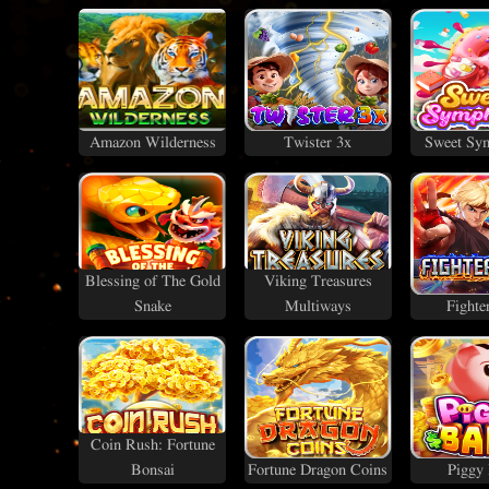
Amazon Wilderness
Twister 3x
Sweet Sy
Blessing of The Gold
Viking Treasures
Snake
Multiways
Fighte
Coin Rush: Fortune
Bonsai
Fortune Dragon Coins
Piggy