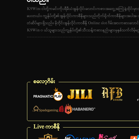
ပါသည်။
K9Win၊ ငါတို့ကမင်းကိုပရီမီယံအွန်လိုင်းလောင်းကစားအတွေ့အကြုံနဲ့ထိုင်းမှ
ပေးတယ်။ ကျွန်ုပ်တို့၏အွန်လိုင်းကာစီနိုများသည်တိုက်ရိုက်ကာစီနိုများအပါ
တံဆိပ်များရှိသည်။ မိုဘိုင်းအွန်လိုင်းကာစီနို Online slot ဂိမ်းအားကစားလောင်း
K9Win ၀ ယ်သူများသည်ကျွန်ုပ်တို့၏သီးသန့်ကစားနည်းများမှနှစ်သက်လိမ့်မ
စလော့ဂိမ်း
Live ကာစီနို