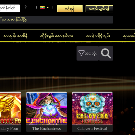
စာရင်းသွင်းရန်
ဝင်ရန်
င်ပါပြီး
ကာတွန်းကာစီနို
ပရိုမိုးရှင်းဘောနပ်များ
အခမဲ့ ပရိုမိုးရှင်း
ဆုလာဘ
အားလုံး
All
Hot
New
Favorites
Recently
ndary Four
The Enchantress
Calavera Festival