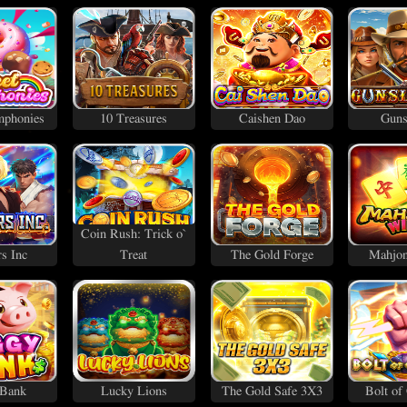
mphonies
10 Treasures
Caishen Dao
Guns
Coin Rush: Trick o`
rs Inc
Treat
The Gold Forge
Mahjon
 Bank
Lucky Lions
The Gold Safe 3X3
Bolt of