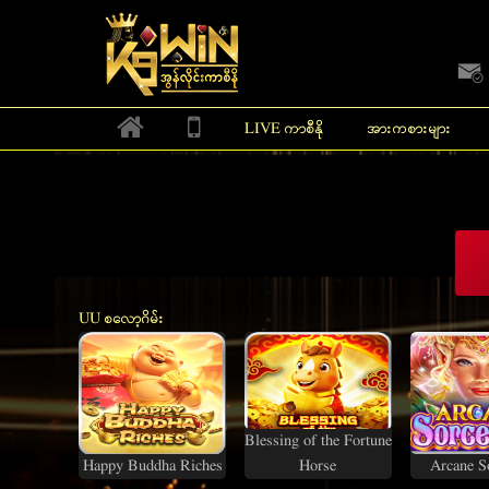
K9Win အွန်လိုင်းကာစီနိုမှ ကြိုဆိုပါတယ် 100% ဘေ
LIVE ကာစီနို
အားကစားများ
HOT
အခမဲ့ပွဲ
အခမဲ့ပွဲ
UU စလော့ဂိမ်း
Blessing of the Fortune
Happy Buddha Riches
Horse
Arcane S