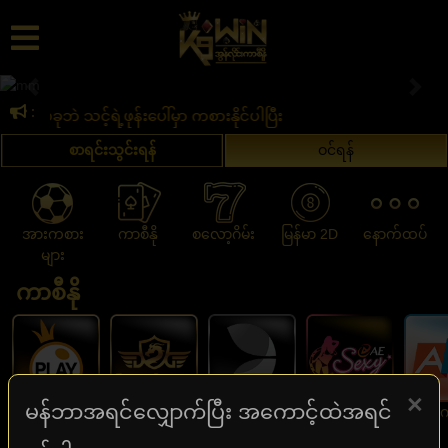
PreviousPrevious
Nex
:
ကို ယခုဘဲ သင့်ရဲ့ဖုန်းပေါ်မှာ ကစားနိုင်ပါပြီး
စာရင်းသွင်းရန်
ဝင်ရန်
အားကစား
ကာစီနို
စလော့ဂိမ်း
မြန်မာ 2D
နောက်ထပ်
များ
ကာစီနို
×
မန်ဘာအရင်လျှောက်ပြီး အကောင့်ထဲအရင်
PP ကာစီနို
DG99 ကာစီနို
EVO ကာစီနို
Sexy ကာစီနို
AG ကာ
အားကစားများ