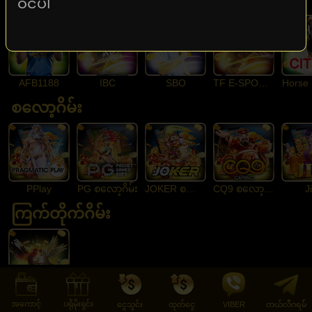
ဝင်ပါ
AFB1188
IBC
SBO
TF E-SPORTS
Horse 
စလော့ဂိမ်း
PPlay
PG စလော့ဂိမ်း
JOKER စလော့ဂိမ်း
CQ9 စလော့ဂိမ်း
Ji
ကြက်တိုက်ဂိမ်း
SV388
အကောင့်
ပရိုမိုးရှင်း
ငွေသွင်း
ထုတ်ငွေ
VIBER
တယ်လီဂရမ််